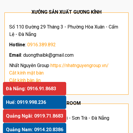
XƯỞNG SẢN XUẤT GƯƠNG KÍNH
Số 110 Đường 29 Tháng 3 - Phường Hòa Xuân - Cẩm
Lệ - Đà Nẵng
Hotline
:
0916.389.892
Email
: duongthaibk@gmail.com
Nhất Nguyên Group
https://nhatnguyengroup.vn/
Cắt kính mặt bàn
Cắt kính bàn ăn
Giá kính cường lực
Đà Nẵng: 0916.91.8683
Huế: 0919.998.236
SHOWROOM
Quảng Ngãi: 0919.71.8683
Địa chỉ: Số 63 Hoàng Sĩ Khải - Sơn Trà - Đà Nẵng
Hotline
:
091.66.11.055
Quảng Nam: 0914.20.8386