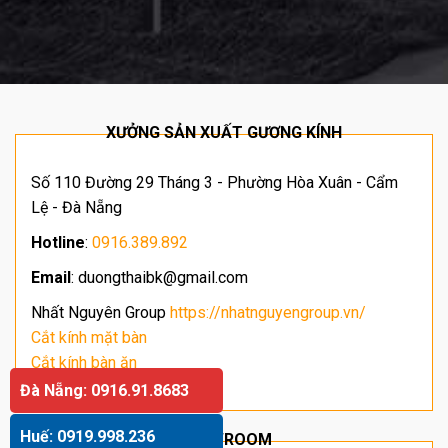
XƯỞNG SẢN XUẤT GƯƠNG KÍNH
Số 110 Đường 29 Tháng 3 - Phường Hòa Xuân - Cẩm
Lệ - Đà Nẵng
Hotline
:
0916.389.892
Email
: duongthaibk@gmail.com
Nhất Nguyên Group
https://nhatnguyengroup.vn/
Cắt kính mặt bàn
Cắt kính bàn ăn
Giá kính cường lực
Đà Nẵng: 0916.91.8683
Huế: 0919.998.236
SHOWROOM