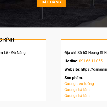
 KÍNH
m Lệ - Đà Nẵng
Địa chỉ: Số 63 Hoàng Sĩ K
Hotline
:
091.66.11.055
Website
: https://danami
Sản phẩm:
Gương treo tường
Gương nhà tắm
Gương nhà tắm