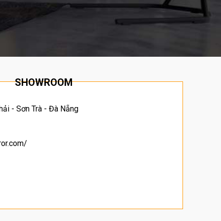
SHOWROOM
hải - Sơn Trà - Đà Nẵng
rror.com/