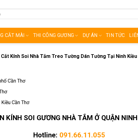
NG CẮT MÀI
THI CÔNG GƯƠNG
DỰ ÁN
TIN TỨC
LIÊ
Cắt Kính Soi Nhà Tắm Treo Tường Dán Tường Tại Ninh Kiều
 phố Cần Thơ
 Thơ
h Kiều Cần Thơ
ẤN KÍNH SOI GƯƠNG NHÀ TẮM Ở QUẬN NINH
Hotline:
091.66.11.055