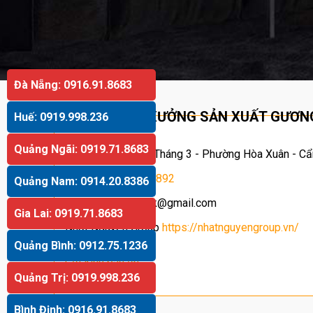
Đà Nẵng: 0916.91.8683
XƯỞNG SẢN XUẤT GƯƠNG
Huế: 0919.998.236
Quảng Ngãi: 0919.71.8683
Số 110 Đường 29 Tháng 3 - Phường Hòa Xuân - Cẩ
Hotline
:
0916.389.892
Quảng Nam: 0914.20.8386
Email
: duongthaibk@gmail.com
Gia Lai: 0919.71.8683
Nhất Nguyên Group
https://nhatnguyengroup.vn/
Cắt kính mặt bàn
Quảng Bình: 0912.75.1236
Cắt kính bàn ăn
Quảng Trị: 0919.998.236
Giá kính cường lực
Bình Định: 0916.91.8683