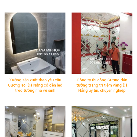
Xưởng sản xuất Gương phòng tắm cao cấp Đà Nẵng có 
Cửa hàng bán Gương nhà t
Mã SP:
Mã SP:
Tình Trạng:
Còn hàng
Tình Trạng:
Còn hàng
Xưởng sản xuất theo yêu cầu
Công ty thi công Gương dán
Gương soi Đà Nẵng có đèn led
tường trang trí tiệm vàng Đà
treo tường nhà vệ sinh
Nẵng uy tín, chuyên nghiệp
Xưởng sản xuất theo yêu cầu Gương soi Đà Nẵng có đèn 
Công ty thi công Gương dán 
Mã SP:
Mã SP:
Tình Trạng:
Còn hàng
Tình Trạng:
Còn hàng