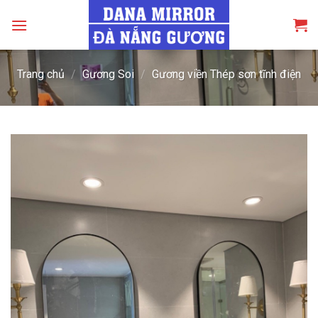
Skip
to
content
Trang chủ
/
Gương Soi
/
Gương viền Thép sơn tĩnh điện