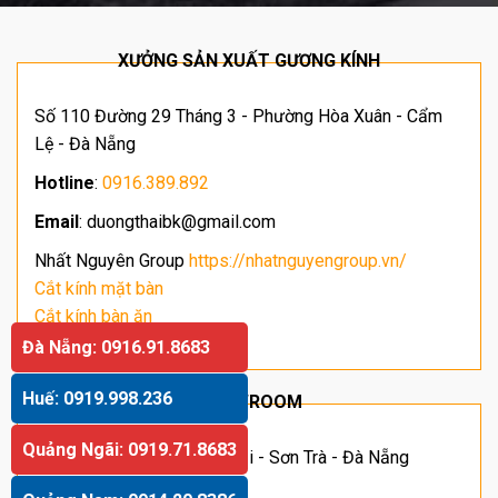
XƯỞNG SẢN XUẤT GƯƠNG KÍNH
Số 110 Đường 29 Tháng 3 - Phường Hòa Xuân - Cẩm
Lệ - Đà Nẵng
Hotline
:
0916.389.892
Email
: duongthaibk@gmail.com
Nhất Nguyên Group
https://nhatnguyengroup.vn/
Cắt kính mặt bàn
Cắt kính bàn ăn
Giá kính cường lực
Đà Nẵng: 0916.91.8683
Huế: 0919.998.236
SHOWROOM
Quảng Ngãi: 0919.71.8683
Địa chỉ: Số 63 Hoàng Sĩ Khải - Sơn Trà - Đà Nẵng
Hotline
:
091.66.11.055