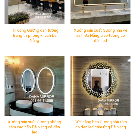
Thi công Gương dán tường
Xưởng sản xuất Gương nhà vệ
trang trí phòng khách Đà
sinh Đà Nẵng treo tường có
Nẵng
đèn led
Thi công Gương dán tường trang trí phòng khách Đà Nẵn
Xưởng sản xuất Gương nhà v
Mã SP:
Mã SP:
Tình Trạng:
Còn hàng
Tình Trạng:
Còn hàng
Xưởng sản xuất Gương phòng
Cửa hàng bán Gương nhà tắm
tắm cao cấp Đà Nẵng có đèn
có đèn led cảm ứng Đà Nẵng
led