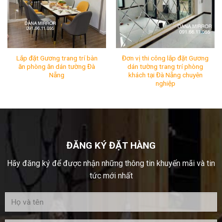
Lắp đặt Gương trang trí bàn
Đơn vị thi công lắp đặt Gương
ăn phòng ăn dán tường Đà
dán tường trang trí phòng
Nẵng
khách tại Đà Nẵng chuyên
nghiệp
Lắp đặt Gương trang trí bàn ăn phòng ăn dán tường Đà 
Đơn vị thi công lắp đặt Gươ
Mã SP:
Mã SP:
Tình Trạng:
Còn hàng
Tình Trạng:
Còn hàng
ĐĂNG KÝ ĐẶT HÀNG
Hãy đăng ký để được nhận những thông tin khuyến mãi và tin
tức mới nhất