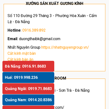
XƯỞNG SẢN XUẤT GƯƠNG KÍNH
Số 110 Đường 29 Tháng 3 - Phường Hòa Xuân - Cẩm
Lệ - Đà Nẵng
Hotline
:
0916.389.892
Email
: duongthaibk@gmail.com
Nhất Nguyên Group
https://nhatnguyengroup.vn/
Cắt kính mặt bàn
Cắt kính bàn ăn
Giá kính cường lực
Đà Nẵng: 0916.91.8683
Huế: 0919.998.236
SHOWROOM
Quảng Ngãi: 0919.71.8683
Địa chỉ: Số 63 Hoàng Sĩ Khải - Sơn Trà - Đà Nẵng
Hotline
:
091.66.11.055
Quảng Nam: 0914.20.8386
Website
: https://danamirror.com/