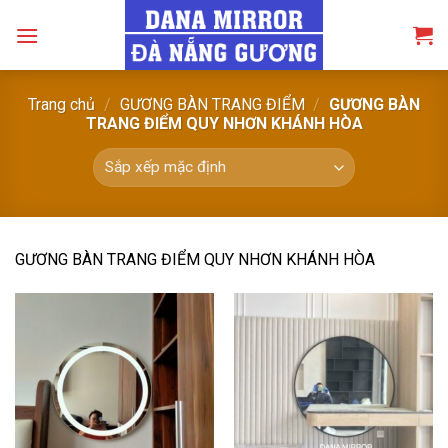
Skip
to
content
Trang chủ
/
GƯƠNG BÀN TRANG ĐIỂM
/
GƯƠNG BÀN
TRANG ĐIỂM QUY NHƠN KHÁNH HÒA
GƯƠNG BÀN TRANG ĐIỂM QUY NHƠN KHÁNH HÒA