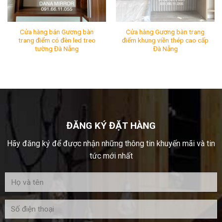
Cửa hàng bán Gương bàn
Cửa hàng Gương bàn trang
trang điểm có đèn led treo
điểm khung viền thép cao cấp
tường Đà Nẵng
Đà Nẵng
Cửa hàng bán Gương bàn trang điểm có đèn led treo tư
Cửa hàng Gương bàn trang 
Mã SP:
Mã SP:
Tình Trạng:
Còn hàng
Tình Trạng:
Còn hàng
ĐĂNG KÝ ĐẶT HÀNG
Hãy đăng ký để được nhận những thông tin khuyến mãi và tin
tức mới nhất