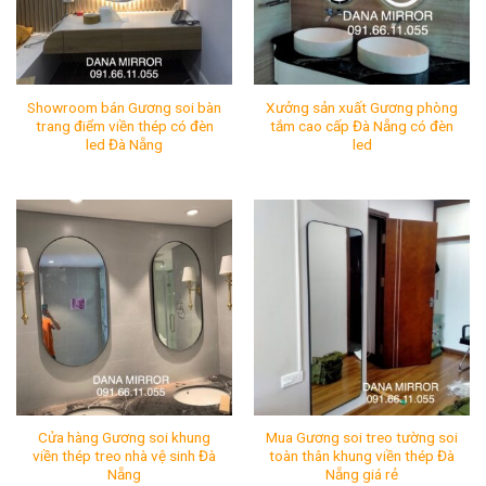
Showroom bán Gương soi bàn
Xưởng sản xuất Gương phòng
trang điểm viền thép có đèn
tắm cao cấp Đà Nẵng có đèn
led Đà Nẵng
led
Showroom bán Gương soi bàn trang điểm viền thép có đ
Xưởng sản xuất Gương phò
Mã SP:
Mã SP:
Tình Trạng:
Còn hàng
Tình Trạng:
Còn hàng
Cửa hàng Gương soi khung
Mua Gương soi treo tường soi
viền thép treo nhà vệ sinh Đà
toàn thân khung viền thép Đà
Nẵng
Nẵng giá rẻ