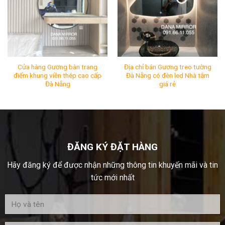
Cửa hàng Gương bàn trang
Địa chỉ bán Gương treo tường
điểm khung viền thép cao cấp
Đà Nẵng có đèn led Nhà tắm
Đà Nẵng
giá rẻ
Cửa hàng Gương bàn trang điểm khung viền thép cao c
Địa chỉ bán Gương treo tườ
Mã SP:
Mã SP:
Tình Trạng:
Còn hàng
Tình Trạng:
Còn hàng
ĐĂNG KÝ ĐẶT HÀNG
Hãy đăng ký để được nhận những thông tin khuyến mãi và tin
tức mới nhất