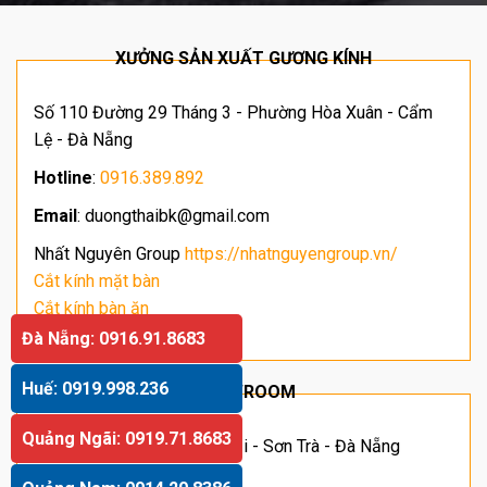
XƯỞNG SẢN XUẤT GƯƠNG KÍNH
Số 110 Đường 29 Tháng 3 - Phường Hòa Xuân - Cẩm
Lệ - Đà Nẵng
Hotline
:
0916.389.892
Email
: duongthaibk@gmail.com
Nhất Nguyên Group
https://nhatnguyengroup.vn/
Cắt kính mặt bàn
Cắt kính bàn ăn
Giá kính cường lực
Đà Nẵng: 0916.91.8683
Huế: 0919.998.236
SHOWROOM
Quảng Ngãi: 0919.71.8683
Địa chỉ: Số 63 Hoàng Sĩ Khải - Sơn Trà - Đà Nẵng
Hotline
:
091.66.11.055