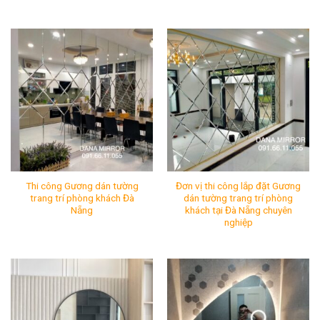
Cửa hàng Gương soi khung viền thép treo nhà vệ sinh Đ
Mua Gương soi treo tường s
Mã SP:
Mã SP:
Tình Trạng:
Còn hàng
Tình Trạng:
Còn hàng
Thi công Gương dán tường
Đơn vị thi công lắp đặt Gương
trang trí phòng khách Đà
dán tường trang trí phòng
Nẵng
khách tại Đà Nẵng chuyên
nghiệp
Thi công Gương dán tường trang trí phòng khách Đà Nẵn
Đơn vị thi công lắp đặt Gươ
Mã SP:
Mã SP:
Tình Trạng:
Còn hàng
Tình Trạng:
Còn hàng