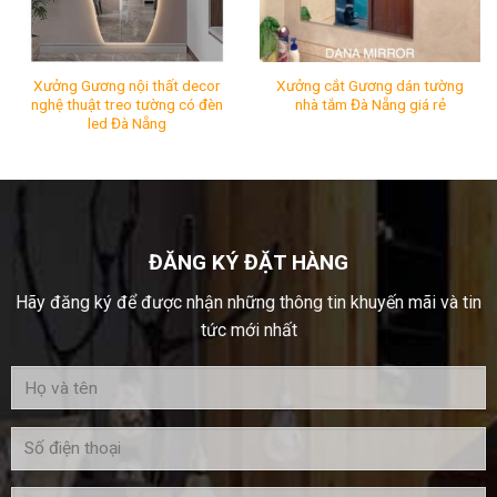
Xưởng Gương nội thất decor
Xưởng cắt Gương dán tường
nghệ thuật treo tường có đèn
nhà tắm Đà Nẵng giá rẻ
led Đà Nẵng
Xưởng Gương nội thất decor nghệ thuật treo tường có đ
Xưởng cắt Gương dán tường
Mã SP:
Mã SP:
Tình Trạng:
Còn hàng
Tình Trạng:
Còn hàng
ĐĂNG KÝ ĐẶT HÀNG
Hãy đăng ký để được nhận những thông tin khuyến mãi và tin
tức mới nhất