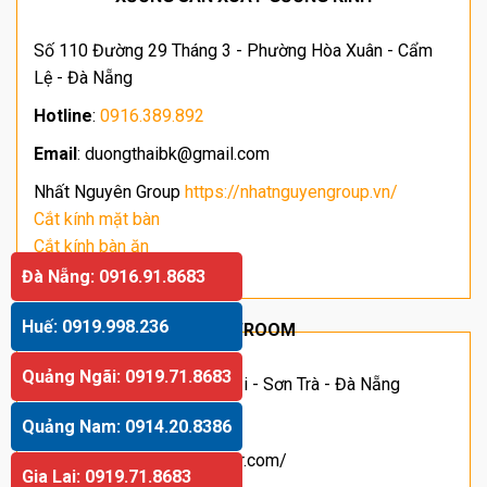
Số 110 Đường 29 Tháng 3 - Phường Hòa Xuân - Cẩm
Lệ - Đà Nẵng
Hotline
:
0916.389.892
Email
: duongthaibk@gmail.com
Nhất Nguyên Group
https://nhatnguyengroup.vn/
Cắt kính mặt bàn
Cắt kính bàn ăn
Giá kính cường lực
Đà Nẵng: 0916.91.8683
Huế: 0919.998.236
SHOWROOM
Quảng Ngãi: 0919.71.8683
Địa chỉ: Số 63 Hoàng Sĩ Khải - Sơn Trà - Đà Nẵng
Hotline
:
091.66.11.055
Quảng Nam: 0914.20.8386
Website
: https://danamirror.com/
Gia Lai: 0919.71.8683