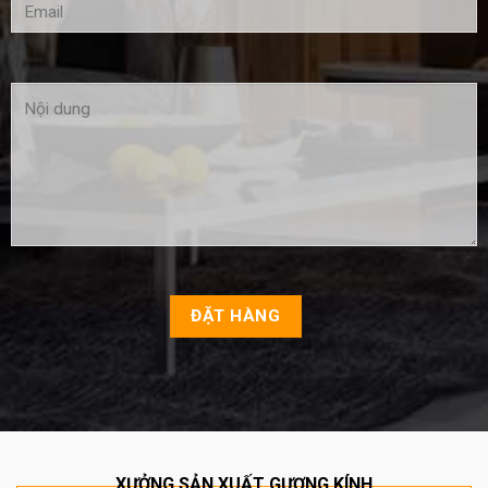
XƯỞNG SẢN XUẤT GƯƠNG KÍNH