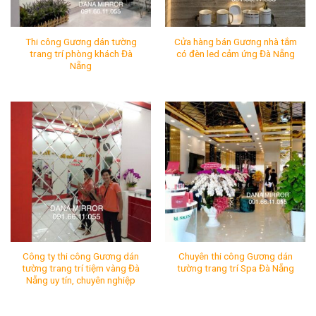
Thi công Gương dán tường
Cửa hàng bán Gương nhà tắm
trang trí phòng khách Đà
có đèn led cảm ứng Đà Nẵng
Nẵng
Thi công Gương dán tường trang trí phòng khách Đà Nẵn
Cửa hàng bán Gương nhà t
Mã SP:
Mã SP:
Tình Trạng:
Còn hàng
Tình Trạng:
Còn hàng
Công ty thi công Gương dán
Chuyên thi công Gương dán
tường trang trí tiệm vàng Đà
tường trang trí Spa Đà Nẵng
Nẵng uy tín, chuyên nghiệp
Công ty thi công Gương dán tường trang trí tiệm vàng Đà
Chuyên thi công Gương dán 