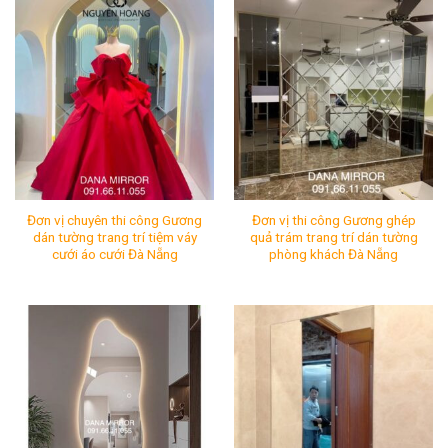
Mã SP:
Mã SP:
Tình Trạng:
Còn hàng
Tình Trạng:
Còn hàng
Đơn vị chuyên thi công Gương
Đơn vị thi công Gương ghép
dán tường trang trí tiệm váy
quả trám trang trí dán tường
cưới áo cưới Đà Nẵng
phòng khách Đà Nẵng
Đơn vị chuyên thi công Gương dán tường trang trí tiệm 
Đơn vị thi công Gương ghép
Mã SP:
Mã SP:
Tình Trạng:
Còn hàng
Tình Trạng:
Còn hàng